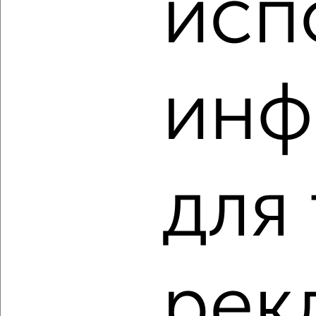
исп
инф
‹
›
2
/2
2-к квартира, вторичка, 60м², 7/9 этаж
₽
₽
для
10 380 000
174 500
за м²
Агентство, 07.08.2026
рек
‹
›