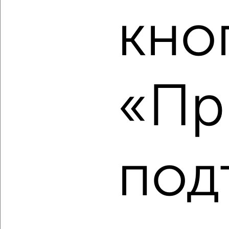
кно
‹
›
«Пр
2
/2
2-к квартира, вторичка, 59м², 6/9 этаж
₽
₽
10 563 400
178 800
за м²
Агентство, 07.08.2026
под
‹
›