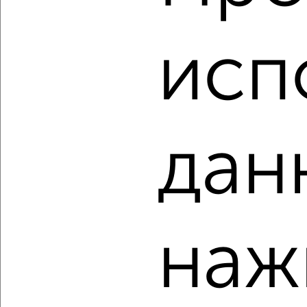
2
/2
исп
2-к квартира, вторичка, 59м², 3/16 этаж
₽
₽
9 587 928
162 600
за м²
Агентство, 07.08.2026
дан
‹
›
наж
2
/2
2-к квартира, вторичка, 61м², 4/9 этаж
₽
₽
10 113 657
165 300
за м²
Агентство, 07.08.2026