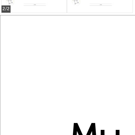
2
/2
2-к квартира, вторичка, 56м², 3/9 этаж
₽
₽
12 733 700
225 800
за м²
Агентство, 07.08.2026
Создайте виртуальный тур по вашему
пространству с VRPazl
‹
›
2
/2
2-к квартира, вторичка, 67м², 5/16 этаж