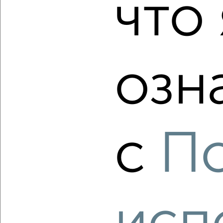
что 
2
/2
2-к квартира, вторичка, 58м², 9/9 этаж
₽
₽
10 364 900
177 800
за м²
Агентство, 07.08.2026
озн
‹
›
с
П
2
/2
2-к квартира, вторичка, 67м², 9/16 этаж
₽
₽
10 739 361
161 500
за м²
Агентство, 07.08.2026