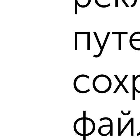
2
/2
2-к квартира, вторичка, 66м², 7/9 этаж
пут
₽
₽
11 124 800
168 100
за м²
Агентство, 07.08.2026
1 / 7
2
сох
Как купить двухкомнатную квартиру, c большой кухней
от 10 м² в Набережных Челнах на сайте Набережные
Челны-недвижимость?
Используя удобную форму поиска с множеством
фильтров и сортировкой по параметрам, вы можете
подобрать для покупки двухкомнатную квартиру, c
фай
большой кухней от 10 м² в Набережных Челнах.
Найденные предложения: 402 объявлений, можно
посмотреть в виде списка или на карте, с описанием,