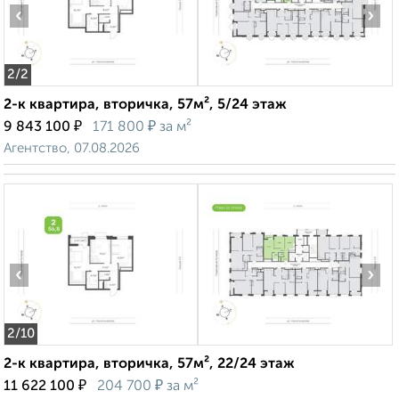
‹
›
2
/2
2-к квартира, вторичка, 57м², 5/24 этаж
₽
₽
9 843 100
171 800
за м²
Агентство, 07.08.2026
‹
›
2
/10
2-к квартира, вторичка, 57м², 22/24 этаж
₽
₽
11 622 100
204 700
за м²