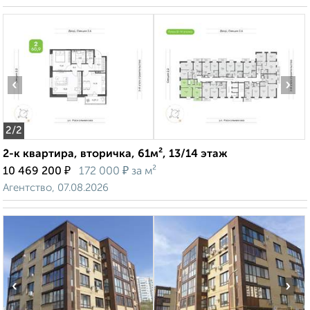
‹
›
2
/2
2-к квартира, вторичка, 61м², 13/14 этаж
₽
₽
10 469 200
172 000
за м²
Агентство, 07.08.2026
‹
›