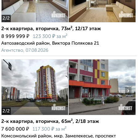
2
/2
2-к квартира, вторичка, 73м², 12/17 этаж
₽
₽
8 999 999
123 300
за м²
Автозаводский район, Виктора Полякова 21
Агентство, 07.08.2026
‹
›
2
/2
2-к квартира, вторичка, 65м², 2/18 этаж
₽
₽
7 600 000
117 300
за м²
Комсомольский район, мкр. Замелекесье, проспект