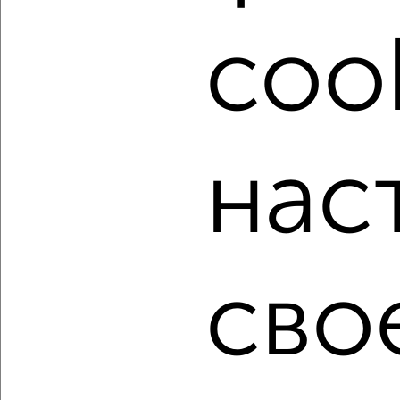
расположением, ценой и другими подробностями.
Подберите подходящую недвижимость из предложений
cook
от собственников, риэлторов, застройщиков и агенств
недвижимости, связаться с ними можно по телефону или
написать сообщение в любом удобном для вас
мессенджере, это безопасно и бесплатно.
Для покупки квартиры доступна ипотека от крупнейших
нас
банков России: СберБанк, ВТБ, Альфа-Банк,
Россельхозбанк, Совкомбанк, Т-Банк, Росбанк, Почта
Банк на сумму от 400 000 до 120 000 000 рублей сроком
до 30 лет.
Сайт работает во многих городах России.
Сколько стоит купить двухкомнатную квартиру в
сво
Набережных Челнах?
Цена недвижимости: мин. от
5260000
руб. до макс.
13378300
руб.
Средняя цена:
10181841
руб.