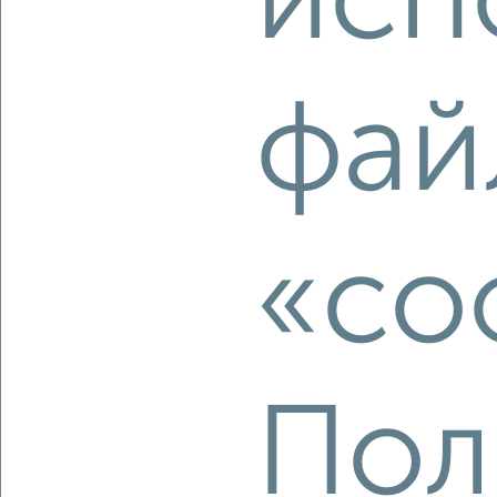
исп
‹
›
фай
2
/2
2-к квартира, вторичка, 58м², 11/16 этаж
₽
₽
9 866 100
170 700
за м²
Агентство, 07.08.2026
«co
‹
›
Пол
2
/2
2-к квартира, вторичка, 67м², 14/24 этаж