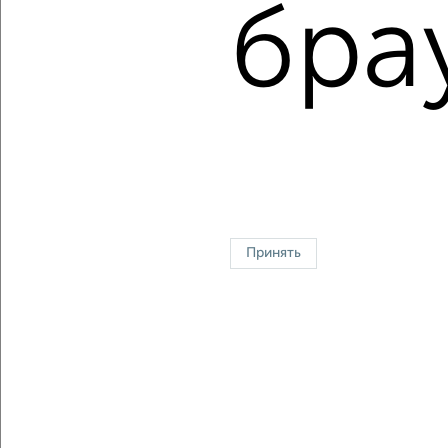
бра
Цена за м2: от
114347
руб. до
183264
руб.
Средняя цена за м2:
166915
руб.
Площадь: от
46
м2 до
73
м2
Средняя площадь:
61
м2
Однокомнатные
Двухкомнатные
Трехкомнатные
4‑комнатные
Квартиры студии
От застройщика
Без посредников
Вторичное жилье
В новостройке
В строящемся доме
В новом доме
Принять
Контакты
Политика конфиденциальности
Пользовательское соглашение
Набережные Челны, улица Машиностроительная 91А
© 2015–2026
Сайт-доска объявлений недвижимости
О проекте
Реклама на портале
Новости
Статьи
Блог
Риэлторы
Агентства
Застройщики
Ипотечный калькулятор
Консультации по недвижимости
Разместить объявление