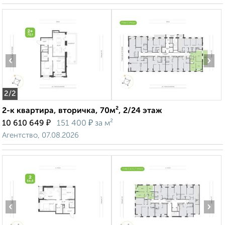
‹
›
2
/2
2-к квартира, вторичка, 70м², 2/24 этаж
₽
₽
10 610 649
151 400
за м²
Агентство, 07.08.2026
‹
›