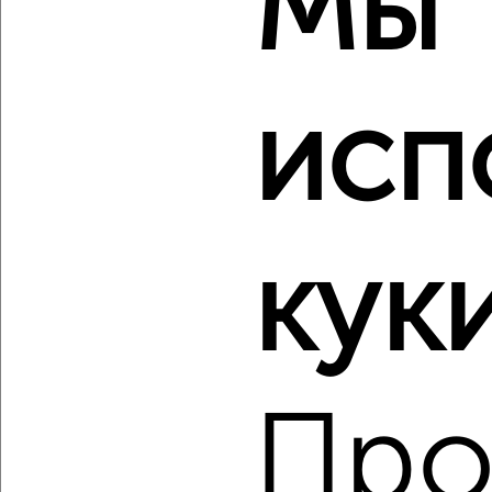
Мы
₽
₽
11 824 100
177 600
за м²
Агентство, 07.08.2026
исп
‹
›
2
/2
куки
2-к квартира, вторичка, 67м², 4/16 этаж
₽
₽
10 623 483
159 100
за м²
Агентство, 07.08.2026
Про
‹
›