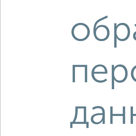
₽
₽
10 098 312
150 500
за м²
Агентство, 07.08.2026
обр
‹
›
пер
2
/10
2-к квартира, вторичка, 58м², 3/16 этаж
₽
₽
9 668 200
167 300
за м²
Агентство, 07.08.2026
дан
‹
›