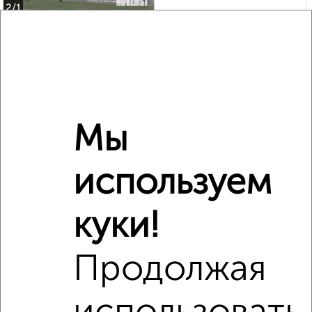
2
/1
2-к квартира, строящийся дом, 50м², 4/22 этаж
₽
₽
6 594 800
132 700
за м²
Агентство, 01.08.2026
Мы
‹
›
используем
2
/2
куки!
3-к квартира, вторичка, 77м², 2/9 этаж
₽
₽
8 200 000
107 200
за м²
Продолжая
Агентство, 04.08.2026