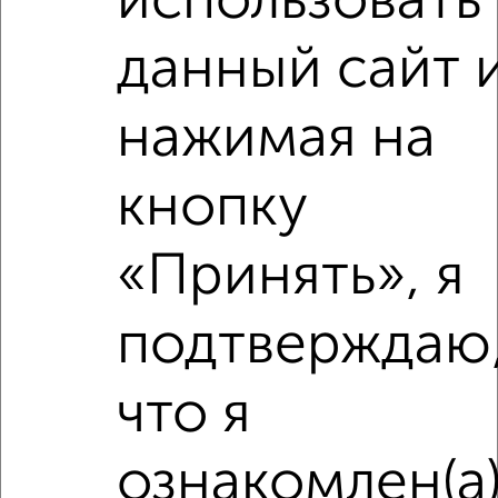
использовать
данный сайт 
‹
›
нажимая на
2
/2
4-к квартира, строящийся дом, 80м², 10/25 этаж
кнопку
₽
₽
10 780 200
134 600
за м²
Агентство, 07.08.2026
«Принять», я
подтверждаю
‹
›
что я
2
/1
ознакомлен(а