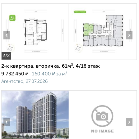
‹
›
2
/2
2-к квартира, вторичка, 61м², 4/16 этаж
₽
₽
9 732 450
160 400
за м²
Агентство, 27.07.2026
‹
›