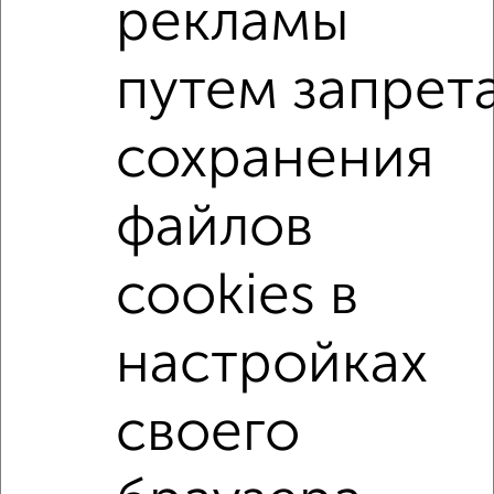
рекламы
Сайт работает во многих городах России.
Сколько стоит купить квартиру в Набережных Челнах?
путем запрет
Цена недвижимости: мин. от
6594800
руб. до макс.
13057900
руб.
сохранения
Средняя цена:
9277175
руб.
файлов
Цена за м2: от
164870
руб. до
163223
руб.
Средняя цена за м2:
152084
руб.
cookies в
Площадь: от
40
м2 до
80
м2
Средняя площадь:
61
м2
настройках
Однокомнатные
Двухкомнатные
Трехкомнатные
4‑комнатные
своего
Квартиры студии
От застройщика
Без посредников
Вторичное жилье
В новостройке
В строящемся доме
В новом доме