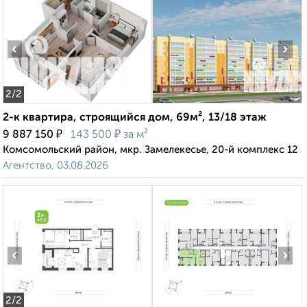
‹
›
2
/2
2-к квартира, строящийся дом, 69м², 13/18 этаж
₽
₽
9 887 150
143 500
за м²
Комсомольский район, мкр. Замелекесье, 20-й комплекс 12
Агентство, 03.08.2026
‹
›
2
/2