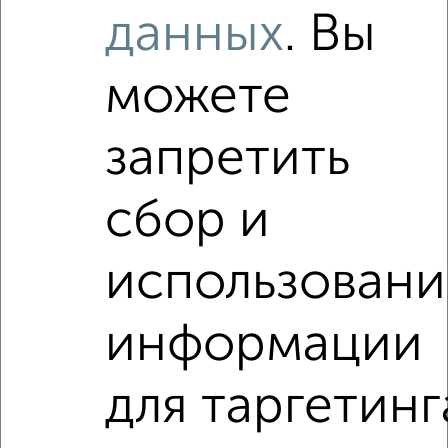
данных
. Вы
Используя удобную форму поиска с множеством
фильтров и сортировкой по параметрам, вы можете
подобрать для покупки квартиру, без посредников, от
можете
собственника, c ценой до 1 000 000 руб. в Набережных
Челнах.
запретить
Найденные предложения: 0 объявлений, можно
посмотреть в виде списка или на карте, с описанием,
расположением, ценой и другими подробностями.
сбор и
Подберите подходящую недвижимость из предложений
от собственников, риэлторов, застройщиков и агенств
использовани
недвижимости, связаться с ними можно по телефону или
написать сообщение в любом удобном для вас
мессенджере, это безопасно и бесплатно.
информации
Для покупки квартиры доступна ипотека от крупнейших
банков России: СберБанк, ВТБ, Альфа-Банк,
для таргетинг
Россельхозбанк, Совкомбанк, Т-Банк, Росбанк, Почта
Банк на сумму от 400 000 до 120 000 000 рублей сроком
до 30 лет.