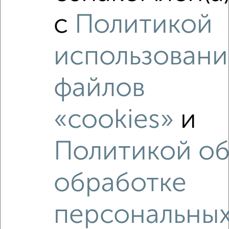
2-к квартира, строящийся дом, 50м², 3/22 этаж
₽
₽
6 752 200
134 300
за м²
с
Политикой
Агентство, 05.08.2026
использовани
файлов
‹
›
«cookies»
и
2
/2
Политикой о
1-к квартира, вторичка, 40м², 4/9 этаж
₽
₽
8 493 800
214 000
за м²
Агентство, 07.08.2026
обработке
персональны
Как купить квартиру, без посредников, от собственника,
c ценой до 1 000 000 руб. в Набережных Челнах на
сайте Набережные Челны-недвижимость?