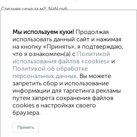
Средняя цена за м2:
NaN
руб.
Площадь: от
Infinity
м2 до
-Infinity
м2
Мы используем куки!
Продолжая
Средняя площадь:
NaN
м2
использовать данный сайт и нажимая
на кнопку «Принять», я подтверждаю,
Однокомнатные
Двухкомнатные
Трехкомнатные
4‑комнатные
что я ознакомлен(а) с
Политикой
Квартиры студии
От застройщика
Без посредников
Вторичное жилье
использования файлов «cookies»
и
В новостройке
В строящемся доме
В новом доме
Политикой об обработке
персональных данных
. Вы можете
Контакты
Политика конфиденциальности
запретить сбор и использование
Пользовательское соглашение
информации для таргетинга рекламы
Набережные Челны, улица Машиностроительная 91А
© 2015–2026
путем запрета сохранения файлов
Сайт-доска объявлений недвижимости
О проекте
cookies в настройках своего
Реклама на портале
Новости
Статьи
Блог
Риэлторы
Агентства
браузера.
Застройщики
Ипотечный калькулятор
Консультации по недвижимости
Разместить объявление
Принять
Скачать приложение
Соцсети (vk.com | t.me | dzen.ru)