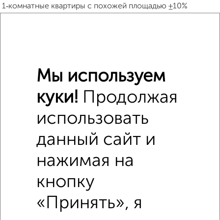
1‑комнатные квартиры с похожей площадью ±10%
₽
7 920 000
₽
8 523 500
Мы используем
₽
7 630 000
куки!
Продолжая
Средняя цена район
использовать
Это предложение
Средняя цена по городу
данный сайт и
нажимая на
Похожие предложения рядом
1‑комнатные квартиры недалеко от
кнопку
«Принять», я