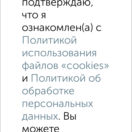
подтверждаю,
что я
ознакомлен(а) с
Политикой
использования
файлов «cookies»
и
Политикой об
обработке
Рядом, с меньшей ценой
персональных
Недалеко от с ценой ниже
данных
. Вы
можете
1‑комнатные квартиры