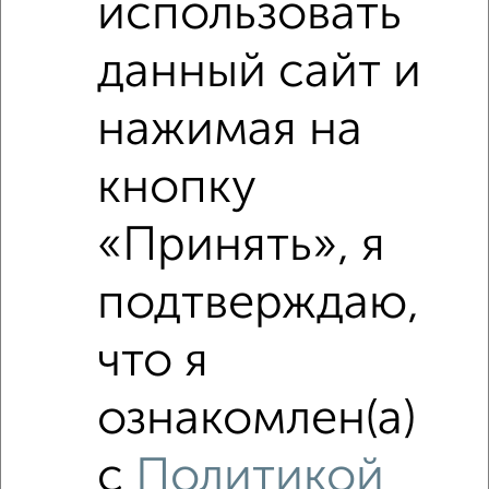
использовать
Похожие предложения рядом
2‑комнатные квартиры недалеко от
данный сайт и
нажимая на
кнопку
«Принять», я
подтверждаю,
что я
ознакомлен(а)
с
Политикой