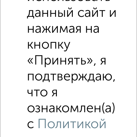
₽
данный сайт и
5 450 000
нажимая на
₽
5 980 000
кнопку
Средняя цена район
Это предложение
Средняя цена по городу
«Принять», я
подтверждаю,
Похожие предложения рядом
Студии квартиры недалеко от
что я
ознакомлен(а)
с
Политикой