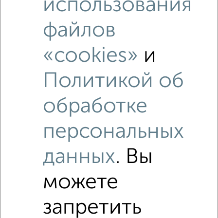
использования
файлов
«cookies»
и
Политикой об
обработке
Рядом, с меньшей ценой
персональных
Недалеко от с ценой ниже
данных
. Вы
можете
‹
›
запретить