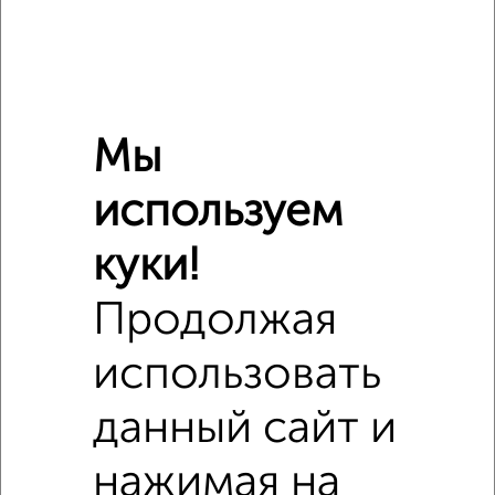
₽
9 264 500
₽
6 840 000
Мы
Средняя цена район
используем
Это предложение
Средняя цена по городу
куки!
Похожие предложения рядом
Продолжая
1‑комнатные квартиры недалеко от
использовать
данный сайт и
нажимая на