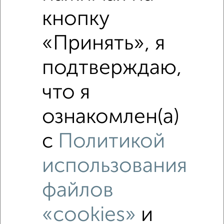
кнопку
«Принять», я
подтверждаю,
что я
ознакомлен(а)
с
Политикой
Рядом, с меньшей ценой
Недалеко от с ценой ниже
использования
файлов
«cookies»
и
‹
›