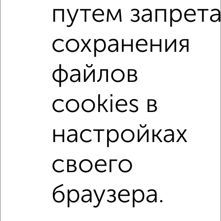
Сколько стоит купить квартиру в Набережных Челнах?
путем запрет
Цена недвижимости: мин. от
3818750
руб. до макс.
14219600
руб.
сохранения
Средняя цена:
8605669
руб.
Цена за м2: от
166032
руб. до
177745
руб.
файлов
Средняя цена за м2:
165493
руб.
cookies в
Площадь: от
23
м2 до
80
м2
Средняя площадь:
52
м2
настройках
Однокомнатные
Двухкомнатные
Трехкомнатные
4‑комнатные
своего
Квартиры студии
От застройщика
Без посредников
Вторичное жилье
В новостройке
В строящемся доме
В новом доме
браузера.
Контакты
Политика конфиденциальности
Пользовательское соглашение