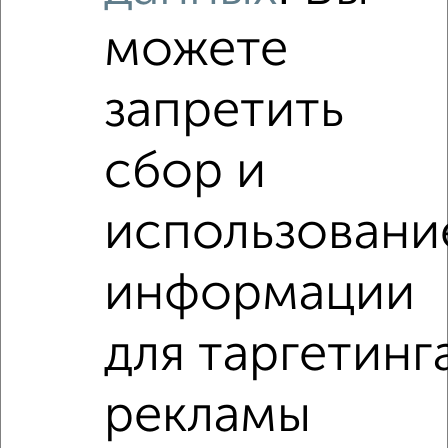
фильтров и сортировкой по параметрам, вы можете
подобрать для покупки квартиру, от застройщика, без
можете
балкона в Набережных Челнах.
Найденные предложения: 0 объявлений, можно
запретить
посмотреть в виде списка или на карте, с описанием,
расположением, ценой и другими подробностями.
сбор и
Подберите подходящую недвижимость из предложений
от собственников, риэлторов, застройщиков и агенств
недвижимости, связаться с ними можно по телефону или
использовани
написать сообщение в любом удобном для вас
мессенджере, это безопасно и бесплатно.
информации
Для покупки квартиры доступна ипотека от крупнейших
банков России: СберБанк, ВТБ, Альфа-Банк,
Россельхозбанк, Совкомбанк, Т-Банк, Росбанк, Почта
для таргетинг
Банк на сумму от 400 000 до 120 000 000 рублей сроком
до 30 лет.
рекламы
Сайт работает во многих городах России.