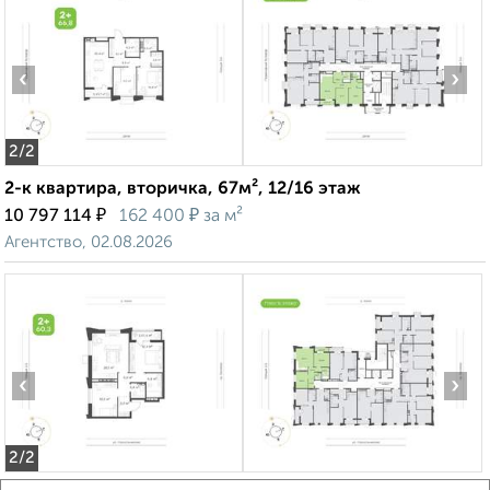
‹
›
2
/2
2-к квартира, вторичка, 67м², 12/16 этаж
₽
₽
10 797 114
162 400
за м²
Агентство, 02.08.2026
‹
›
2
/2