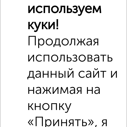
Похожие предложения рядом
используем
2‑комнатные квартиры недалеко от
куки!
Продолжая
использовать
данный сайт и
нажимая на
кнопку
«Принять», я